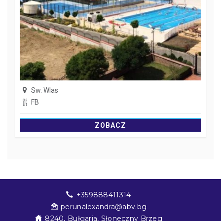
Sw. Wlas
FB
ZOBACZ
+359888411314
perunalexandra@abv.bg
8240, Bułgaria, Słoneczny Brzeg