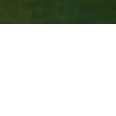
МОРСКИ
ДЕТСКИ
СТУДЕНТСКИ
ПОЧИВКИ
ПОЧИВКИ
ПОЧИВКИ
ДОБРЕ ДОШЛИ
Доказани във времето предимства на
туристическа агенция "Перун" са бързото
обслужване, надеждността, максималната